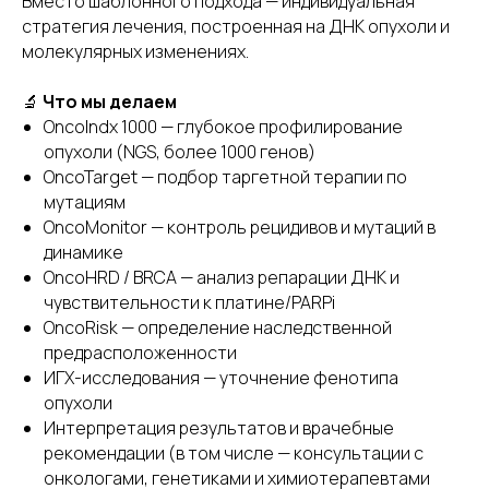
Вместо шаблонного подхода — индивидуальная
стратегия лечения, построенная на ДНК опухоли и
молекулярных изменениях.
🔬
Что мы делаем
OncoIndx 1000 — глубокое профилирование
опухоли (NGS, более 1000 генов)
OncoTarget — подбор таргетной терапии по
мутациям
OncoMonitor — контроль рецидивов и мутаций в
динамике
OncoHRD / BRCA — анализ репарации ДНК и
чувствительности к платине/PARPi
OncoRisk — определение наследственной
предрасположенности
ИГХ-исследования — уточнение фенотипа
опухоли
Интерпретация результатов и врачебные
рекомендации (в том числе — консультации с
онкологами, генетиками и химиотерапевтами