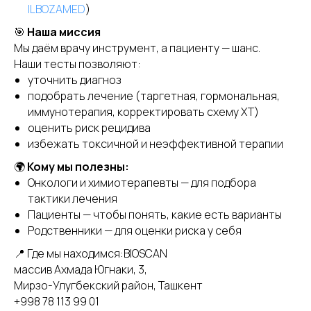
ILBOZAMED
)
🎯
Наша миссия
Мы даём врачу инструмент, а пациенту — шанс.
Наши тесты позволяют:
уточнить диагноз
подобрать лечение (таргетная, гормональная,
иммунотерапия, корректировать схему ХТ)
оценить риск рецидива
избежать токсичной и неэффективной терапии
🌍
Кому мы полезны:
Онкологи и химиотерапевты — для подбора
тактики лечения
Пациенты — чтобы понять, какие есть варианты
Родственники — для оценки риска у себя
📍 Где мы находимся:BIOSCAN
массив Ахмада Югнаки, 3,
Мирзо-Улугбекский район, Ташкент
+998 78 113 99 01